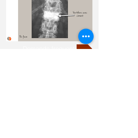
Domande frequenti
+41 21 923 3848
Rue des Deux-Marchés 28
1800 Vevey, Svizzera