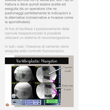
frattura e deve quindi essere scelta ed
eseguita da un operatore che ne
padroneggi perfettamente le indicazioni e
le alternative (conservative e invasive come
la spondilodesi).
Al fine di facilitare il posizionamento delle
cannule traspeduncolari è possibile
utilizzare un sistema di neuronavigazione.
In tutti i casi, l'iniezione di cemento viene
eseguita sotto controllo fluoroscopico.