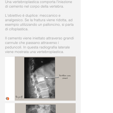
Una vertebroplastica comporta l'iniezione
di cemento nel corpo della vertebra.
L'obiettivo è duplice: meccanico e
analgesico. Se la frattura viene ridotta, ad
esempio utilizzando un palloncino, si parla
di cifoplastica.
Il cemento viene iniettato attraverso grandi
cannule che passano attraverso i
peduncoli. In questa radiografia laterale
viene mostrata una vertebroplastica.