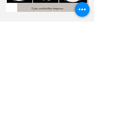
+41 21 923 3848
Rue des Deux-Marchés 28
1800 Vevey, Svizzera
Mappa di accesso
Haut de page
contact@centredouleur.net