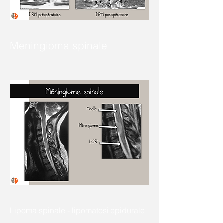
Meningioma spinale
Lipoma spinale - lipomatosi epidurale