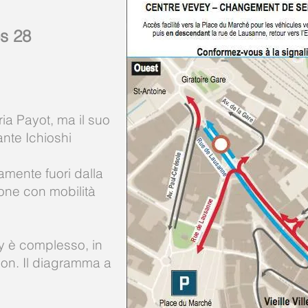
s 28
eria Payot, ma il suo
rante Ichioshi
amente fuori dalla
sone con mobilità
vey è complesso, in
lon. Il diagramma a