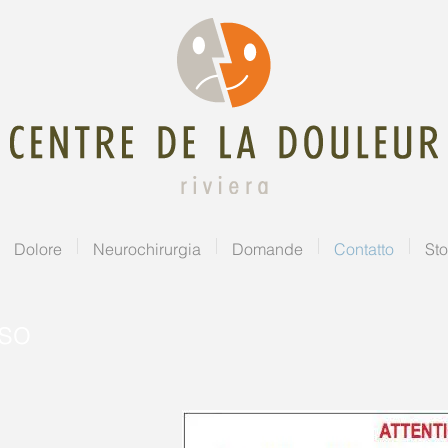
Dolore
Neurochirurgia
Domande
Contatto
Sto
so