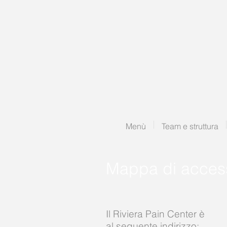
Menù
Team e struttura
Mappa di acces
Il Riviera Pain Center è
al seguente indirizzo: