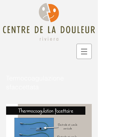
Termocoagulazione
sfaccettata