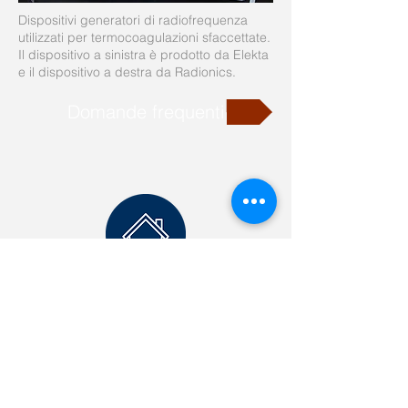
Dispositivi generatori di radiofrequenza
utilizzati per termocoagulazioni sfaccettate.
Il dispositivo a sinistra è prodotto da Elekta
e il dispositivo a destra da Radionics.
Domande frequenti
+41 21 923 3848
Rue des Deux-Marchés 28
1800 Vevey, Svizzera
Mappa di accesso