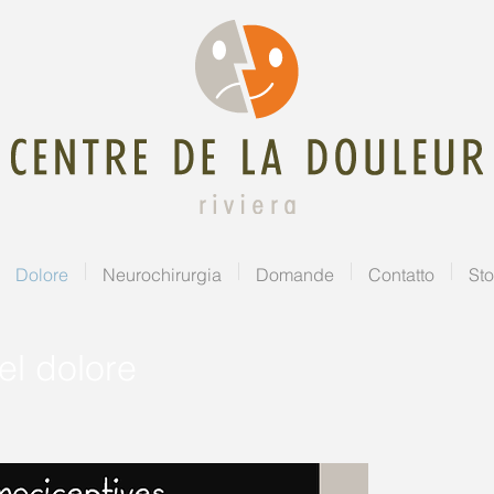
Dolore
Neurochirurgia
Domande
Contatto
Sto
el dolore