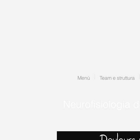
Menù
Team e struttura
Neurofisiologia d