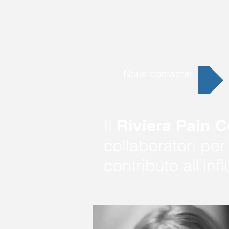
Nous contacter
Il
Riviera Pain C
collaboratori per 
contributo all'inf