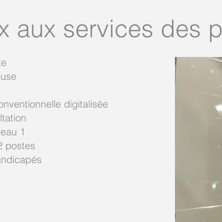
x aux services des p
te
euse
onventionnelle digitalisée
ltation
veau 1
2 postes
andicapés