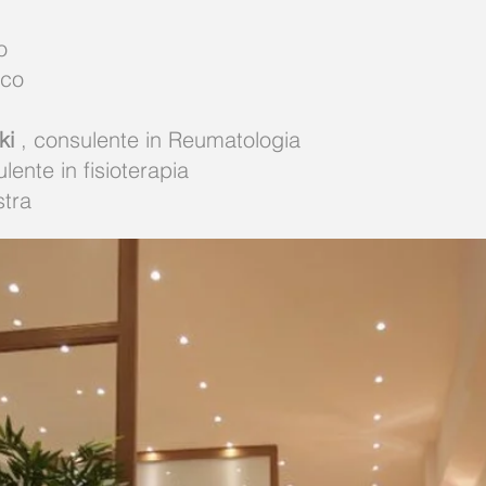
o
ico
ki
, consulente in Reumatologia
lente in fisioterapia
stra