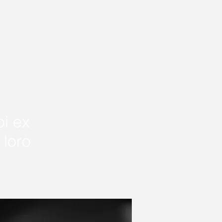
oi ex
 loro