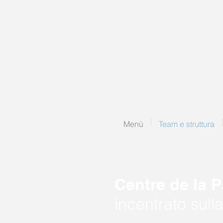
Menù
Team e struttura
Centre de la P
incentrato sulla