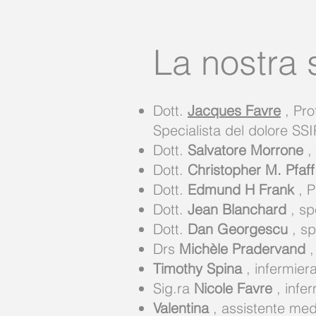
La nostra 
Dott.
Jacques Favre
, Pro
Specialista del dolore SS
Dott.
Salvatore Morrone
, 
Dott.
Christopher M. Pfaff
Dott.
Edmund H Frank
, P
Dott.
Jean Blanchard
, sp
Dott.
Dan Georgescu
, sp
Drs
Michèle Pradervand
,
Timothy Spina
, infermier
Sig.ra
Nicole Favre
, infe
Valentina
, assistente med