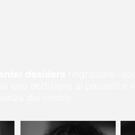
enter desidera
ringraziare i su
la loro dedizione ai pazienti e il
luenza del centro.