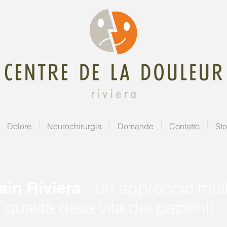
Dolore
Neurochirurgia
Domande
Contatto
Sto
ain Riviera
- un approccio mult
 qualità della vita dei pazienti