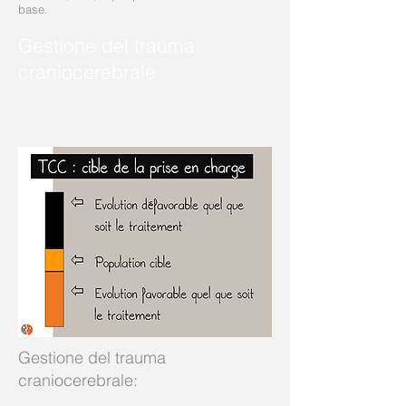
base.
Gestione del trauma
craniocerebrale
Gestione del trauma
craniocerebrale
: