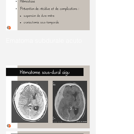
Ematoma subdurale acuto