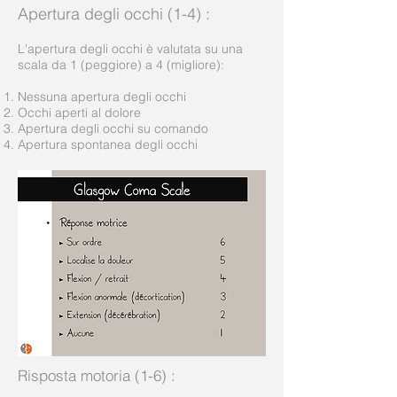
Apertura degli occhi (1-4)
:
L'apertura degli occhi è valutata su una
scala da 1 (peggiore) a 4 (migliore):
Nessuna apertura degli occhi
Occhi aperti al dolore
Apertura degli occhi su comando
Apertura spontanea degli occhi
Risposta motoria (1-6)
: