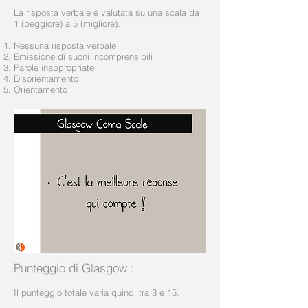
La risposta verbale è valutata su una scala da
1 (peggiore) a 5 (migliore):
Nessuna risposta verbale
Emissione di suoni incomprensibili
Parole inappropriate
Disorientamento
Orientamento
Punteggio di Glasgow
:
Il punteggio totale varia quindi tra 3 e 15.