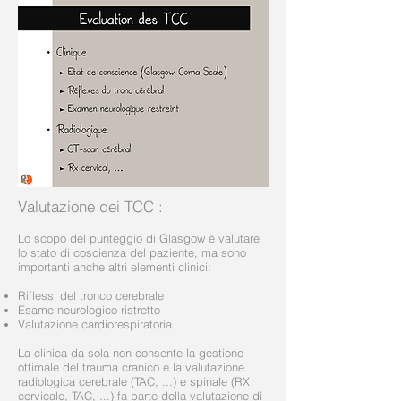
Valutazione dei TCC
:
Lo scopo del punteggio di Glasgow è valutare
lo stato di coscienza del paziente, ma sono
importanti anche altri elementi clinici:
Riflessi del tronco cerebrale
Esame neurologico ristretto
Valutazione cardiorespiratoria
La clinica da sola non consente la gestione
ottimale del trauma cranico e la valutazione
radiologica cerebrale (TAC, ...) e spinale (RX
cervicale, TAC, ...) fa parte della valutazione di