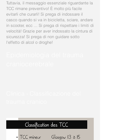
Tuttavia, il messaggio essenziale riguardante la
TCC rimane preventivo! È molto più facile
evitarli che curarli! Si prega di indossare il
casco quando si va in bicicletta, sciare, andare
in scooter, ecc ... Si prega di rispettare i limiti di
velocità! Grazie per aver indossato la cintura di
sicurezza! Si prega di non guidare sotto
l'effetto di alcol o droghe!
Epidemiologia del trauma
craniocerebrale
Clinica - Classificazione del
trauma cranico