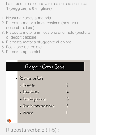
La risposta motoria è valutata su una scala da
1 (peggiore) a 6 (migliore):
Nessuna risposta motoria
Risposta motoria in estensione (postura di
decerebrazione)
Risposta motoria in flessione anormale (postura
di decorticazione)
Risposta motoria sfuggente al dolore
Posizione del dolore
Risposta agli ordini
Risposta verbale (1-5)
: